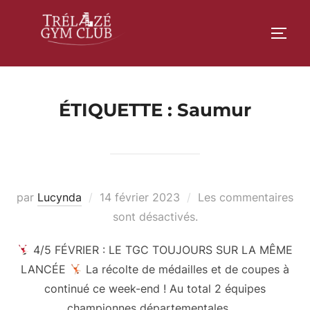
Aller
au
PERM
contenu
ÉTIQUETTE :
Saumur
Publié
par
Lucynda
14 février 2023
Les commentaires
le
sont désactivés.
4/5 FÉVRIER : LE TGC TOUJOURS SUR LA MÊME
LANCÉE
La récolte de médailles et de coupes à
continué ce week-end ! Au total 2 équipes
championnes départementales, …